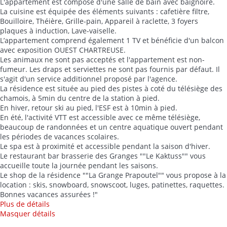
L'appartement est composé d'une salle de bain avec baignoire.
La cuisine est équipée des éléments suivants : cafetière filtre,
Bouilloire, Théière, Grille-pain, Appareil à raclette, 3 foyers
plaques à induction, Lave-vaiselle.
L’appartement comprend également 1 TV et bénéficie d'un balcon
avec exposition OUEST CHARTREUSE.
Les animaux ne sont pas acceptés et l'appartement est non-
fumeur. Les draps et serviettes ne sont pas fournis par défaut. Il
s'agit d'un service additionnel proposé par l'agence.
La résidence est située au pied des pistes à coté du télésiège des
chamois, à 5min du centre de la station à pied.
En hiver, retour ski au pied, l'ESF est à 10min à pied.
En été, l'activité VTT est accessible avec ce même télésiège,
beaucoup de randonnées et un centre aquatique ouvert pendant
les périodes de vacances scolaires.
Le spa est à proximité et accessible pendant la saison d'hiver.
Le restaurant bar brasserie des Granges ""Le Kaktuss"" vous
accueille toute la journée pendant les saisons.
Le shop de la résidence ""La Grange Prapoutel"" vous propose à la
location : skis, snowboard, snowscoot, luges, patinettes, raquettes.
Bonnes vacances assurées !"
Plus de détails
Masquer détails