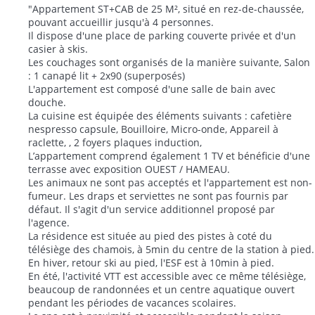
4
1
E002 - 25 m2 - 1P - 2/4 pers
Prapoutel -
Appartement
"Appartement ST+CAB de 25 M², situé en rez-de-chaussée,
pouvant accueillir jusqu'à 4 personnes.
Il dispose d'une place de parking couverte privée et d'un
casier à skis.
Les couchages sont organisés de la manière suivante, Salon
: 1 canapé lit + 2x90 (superposés)
L'appartement est composé d'une salle de bain avec
douche.
La cuisine est équipée des éléments suivants : cafetière
nespresso capsule, Bouilloire, Micro-onde, Appareil à
raclette, , 2 foyers plaques induction,
L’appartement comprend également 1 TV et bénéficie d'une
terrasse avec exposition OUEST / HAMEAU.
Les animaux ne sont pas acceptés et l'appartement est non-
fumeur. Les draps et serviettes ne sont pas fournis par
défaut. Il s'agit d'un service additionnel proposé par
l'agence.
La résidence est située au pied des pistes à coté du
télésiège des chamois, à 5min du centre de la station à pied.
En hiver, retour ski au pied, l'ESF est à 10min à pied.
En été, l'activité VTT est accessible avec ce même télésiège,