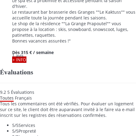
beaucoup de randonnées et un centre aquatique ouvert
pendant les périodes de vacances scolaires.
Le spa est à proximité et accessible pendant la saison
d'hiver.
Le restaurant bar brasserie des Granges ""Le Kaktuss"" vous
accueille toute la journée pendant les saisons.
Le shop de la résidence ""La Grange Prapoutel"" vous
propose à la location : skis, snowboard, snowscoot, luges,
patinettes, raquettes.
Bonnes vacances assurées !"
Dès
315 €
/ semaine
1 avis
+ INFO
Évaluations
9.2
5
Évaluations
Toutes
Français
Tous les commentaires ont été vérifiés. Pour évaluer un logement
sur ce site, le client doit être auparavant invité à le faire via e-mail
inscrit sur les registres des réservations confirmées.