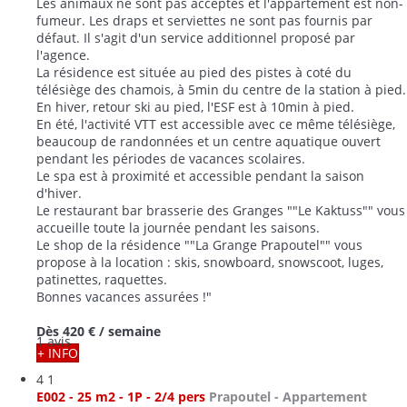
wifi et bénéficie d'un balcon avec exposition SUD PISTE.
Les animaux ne sont pas acceptés et l'appartement est non-
fumeur. Les draps et serviettes ne sont pas fournis par
défaut. Il s'agit d'un service additionnel proposé par
l'agence.
La résidence est située au pied des pistes à coté du
télésiège des chamois, à 5min du centre de la station à pied.
En hiver, retour ski au pied, l'ESF est à 10min à pied.
En été, l'activité VTT est accessible avec ce même télésiège,
beaucoup de randonnées et un centre aquatique ouvert
pendant les périodes de vacances scolaires.
Le spa est à proximité et accessible pendant la saison
d'hiver.
Le restaurant bar brasserie des Granges ""Le Kaktuss"" vous
accueille toute la journée pendant les saisons.
Le shop de la résidence ""La Grange Prapoutel"" vous
propose à la location : skis, snowboard, snowscoot, luges,
patinettes, raquettes.
Bonnes vacances assurées !"
Dès
420 €
/ semaine
1 avis
+ INFO