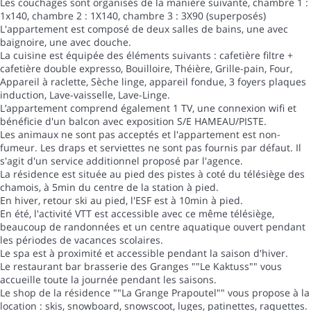
Les couchages sont organisés de la manière suivante, chambre 1 :
1x140, chambre 2 : 1X140, chambre 3 : 3X90 (superposés)
L'appartement est composé de deux salles de bains, une avec
baignoire, une avec douche.
La cuisine est équipée des éléments suivants : cafetière filtre +
cafetière double expresso, Bouilloire, Théière, Grille-pain, Four,
Appareil à raclette, Sèche linge, appareil fondue, 3 foyers plaques
induction, Lave-vaisselle, Lave-Linge.
L’appartement comprend également 1 TV, une connexion wifi et
bénéficie d'un balcon avec exposition S/E HAMEAU/PISTE.
Les animaux ne sont pas acceptés et l'appartement est non-
fumeur. Les draps et serviettes ne sont pas fournis par défaut. Il
s'agit d'un service additionnel proposé par l'agence.
La résidence est située au pied des pistes à coté du télésiège des
chamois, à 5min du centre de la station à pied.
En hiver, retour ski au pied, l'ESF est à 10min à pied.
En été, l'activité VTT est accessible avec ce même télésiège,
beaucoup de randonnées et un centre aquatique ouvert pendant
les périodes de vacances scolaires.
Le spa est à proximité et accessible pendant la saison d'hiver.
Le restaurant bar brasserie des Granges ""Le Kaktuss"" vous
accueille toute la journée pendant les saisons.
Le shop de la résidence ""La Grange Prapoutel"" vous propose à la
location : skis, snowboard, snowscoot, luges, patinettes, raquettes.