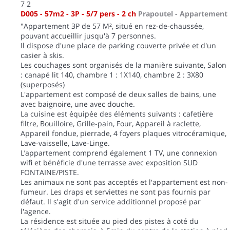
7
2
D005 - 57m2 - 3P - 5/7 pers - 2 ch
Prapoutel -
Appartement
"Appartement 3P de 57 M², situé en rez-de-chaussée,
pouvant accueillir jusqu'à 7 personnes.
Il dispose d'une place de parking couverte privée et d'un
casier à skis.
Les couchages sont organisés de la manière suivante, Salon
: canapé lit 140, chambre 1 : 1X140, chambre 2 : 3X80
(superposés)
L'appartement est composé de deux salles de bains, une
avec baignoire, une avec douche.
La cuisine est équipée des éléments suivants : cafetière
filtre, Bouilloire, Grille-pain, Four, Appareil à raclette,
Appareil fondue, pierrade, 4 foyers plaques vitrocéramique,
Lave-vaisselle, Lave-Linge.
L’appartement comprend également 1 TV, une connexion
wifi et bénéficie d'une terrasse avec exposition SUD
FONTAINE/PISTE.
Les animaux ne sont pas acceptés et l'appartement est non-
fumeur. Les draps et serviettes ne sont pas fournis par
défaut. Il s'agit d'un service additionnel proposé par
l'agence.
La résidence est située au pied des pistes à coté du