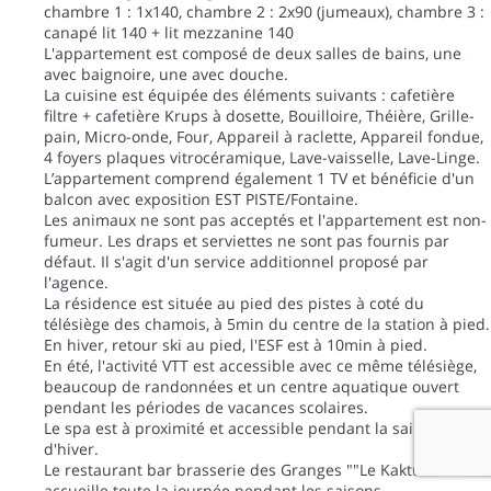
chambre 1 : 1x140, chambre 2 : 2x90 (jumeaux), chambre 3 :
canapé lit 140 + lit mezzanine 140
L'appartement est composé de deux salles de bains, une
avec baignoire, une avec douche.
La cuisine est équipée des éléments suivants : cafetière
filtre + cafetière Krups à dosette, Bouilloire, Théière, Grille-
pain, Micro-onde, Four, Appareil à raclette, Appareil fondue,
4 foyers plaques vitrocéramique, Lave-vaisselle, Lave-Linge.
L’appartement comprend également 1 TV et bénéficie d'un
balcon avec exposition EST PISTE/Fontaine.
Les animaux ne sont pas acceptés et l'appartement est non-
fumeur. Les draps et serviettes ne sont pas fournis par
défaut. Il s'agit d'un service additionnel proposé par
l'agence.
La résidence est située au pied des pistes à coté du
télésiège des chamois, à 5min du centre de la station à pied.
En hiver, retour ski au pied, l'ESF est à 10min à pied.
En été, l'activité VTT est accessible avec ce même télésiège,
beaucoup de randonnées et un centre aquatique ouvert
pendant les périodes de vacances scolaires.
Le spa est à proximité et accessible pendant la saison
d'hiver.
Le restaurant bar brasserie des Granges ""Le Kaktuss"" vous
accueille toute la journée pendant les saisons.