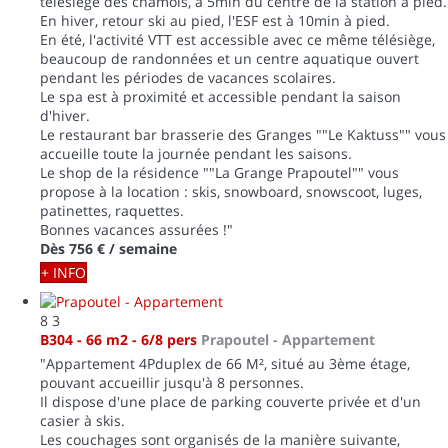
télésiège des chamois, à 5min du centre de la station à pied.
En hiver, retour ski au pied, l'ESF est à 10min à pied.
En été, l'activité VTT est accessible avec ce même télésiège,
beaucoup de randonnées et un centre aquatique ouvert
pendant les périodes de vacances scolaires.
Le spa est à proximité et accessible pendant la saison
d'hiver.
Le restaurant bar brasserie des Granges ""Le Kaktuss"" vous
accueille toute la journée pendant les saisons.
Le shop de la résidence ""La Grange Prapoutel"" vous
propose à la location : skis, snowboard, snowscoot, luges,
patinettes, raquettes.
Bonnes vacances assurées !"
Dès
756 €
/ semaine
+ INFO
8
3
B304 - 66 m2 - 6/8 pers
Prapoutel -
Appartement
"Appartement 4Pduplex de 66 M², situé au 3ème étage,
pouvant accueillir jusqu'à 8 personnes.
Il dispose d'une place de parking couverte privée et d'un
casier à skis.
Les couchages sont organisés de la manière suivante,