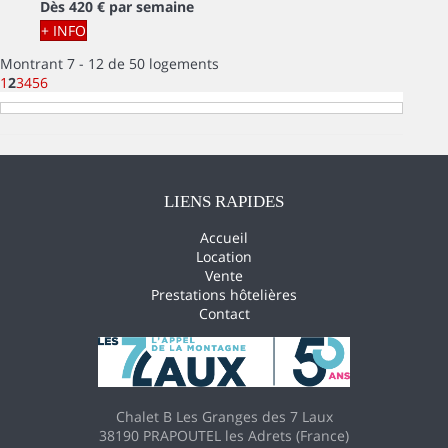
Dès
420 €
par semaine
+ INFO
Montrant 7 - 12 de 50 logements
1
2
3
4
5
6
LIENS RAPIDES
Accueil
Location
Vente
Prestations hôtelières
Contact
Chalet B Les Granges des 7 Laux
38190 PRAPOUTEL les Adrets (France)