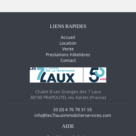
LIENS RAPIDES
Accueil
Location
Vente
Prestations hôtelières
Contact
Chalet B Les Granges des 7 Laux
38190 PRAPOUTEL les Adrets (France)
33 (0) 4 76 78 31 55
info@les7lauximmobilierservices.com
AIDE