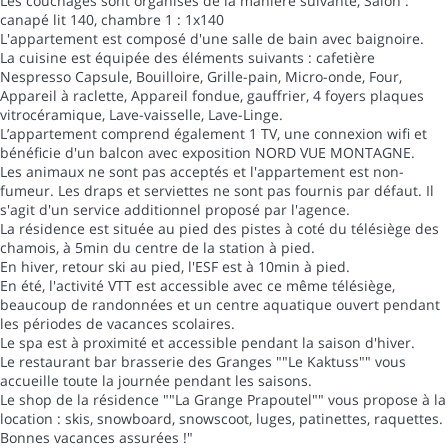
Les couchages sont organisés de la manière suivante, Salon :
canapé lit 140, chambre 1 : 1x140
L'appartement est composé d'une salle de bain avec baignoire.
La cuisine est équipée des éléments suivants : cafetière
Nespresso Capsule, Bouilloire, Grille-pain, Micro-onde, Four,
Appareil à raclette, Appareil fondue, gauffrier, 4 foyers plaques
vitrocéramique, Lave-vaisselle, Lave-Linge.
L’appartement comprend également 1 TV, une connexion wifi et
bénéficie d'un balcon avec exposition NORD VUE MONTAGNE.
Les animaux ne sont pas acceptés et l'appartement est non-
fumeur. Les draps et serviettes ne sont pas fournis par défaut. Il
s'agit d'un service additionnel proposé par l'agence.
La résidence est située au pied des pistes à coté du télésiège des
chamois, à 5min du centre de la station à pied.
En hiver, retour ski au pied, l'ESF est à 10min à pied.
En été, l'activité VTT est accessible avec ce même télésiège,
beaucoup de randonnées et un centre aquatique ouvert pendant
les périodes de vacances scolaires.
Le spa est à proximité et accessible pendant la saison d'hiver.
Le restaurant bar brasserie des Granges ""Le Kaktuss"" vous
accueille toute la journée pendant les saisons.
Le shop de la résidence ""La Grange Prapoutel"" vous propose à la
location : skis, snowboard, snowscoot, luges, patinettes, raquettes.
Bonnes vacances assurées !"